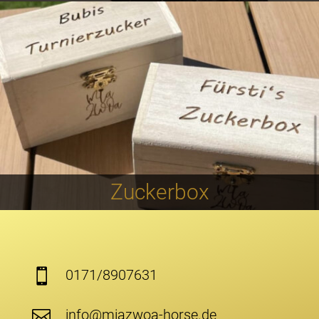
Zuckerbox
0171/8907631

info@miazwoa-horse.de
